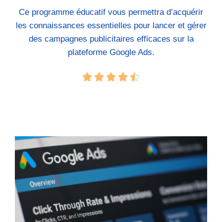
Ce programme éducatif vous permettra d’acquérir
les connaissances essentielles pour lancer et gérer
des campagnes publicitaires efficaces sur la
plateforme Google Ads.




